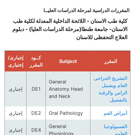
المقررات الدراسية لمرحلة الدراسات العليــا
كلية طب الاسنان - اللائحة الداخلية المعدلة لكلية طب
الاسنان- جامعة طنطا(مرحلة الدراسات العليا) - دبلوم
العلاج التحفظى للاسنان
كــود
إجبارى/
المقرر
Subject
المقرر
إختيارى
التشريح الجراحى
General
العام ويشمل
Anatomy Head
DE1
إجبارى
الراس والرقبة
and Neck
بالتفصيل
أمراض الفم
Oral Pathology
DE2
إجبارى
الفسيولوجيا
General
DE4
إجبارى
العامه
Physiology