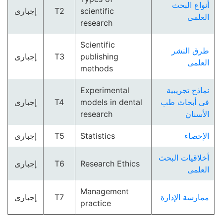
أنواع البحث
scientific
T2
إجبارى
العلمى
research
Scientific
طرق النشر
publishing
T3
إجبارى
العلمى
methods
نماذج تجريبية
Experimental
فى أبحاث طب
models in dental
T4
إجبارى
الأسنان
research
الإحصاء
Statistics
T5
إجبارى
أخلاقيات البحث
Research Ethics
T6
إجبارى
العلمى
Management
ممارسة الإدارة
T7
إجبارى
practice