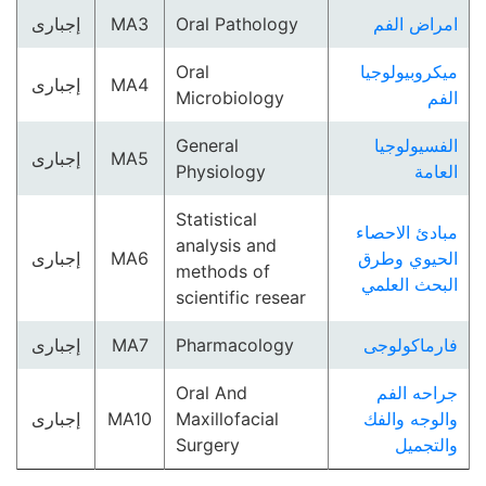
امراض الفم
Oral Pathology
MA3
إجبارى
ميكروبيولوجيا
Oral
MA4
إجبارى
الفم
Microbiology
الفسيولوجيا
General
MA5
إجبارى
العامة
Physiology
Statistical
مبادئ الاحصاء
analysis and
الحيوي وطرق
MA6
إجبارى
methods of
البحث العلمي
scientific resear
فارماكولوجى
Pharmacology
MA7
إجبارى
جراحه الفم
Oral And
والوجه والفك
Maxillofacial
MA10
إجبارى
والتجميل
Surgery