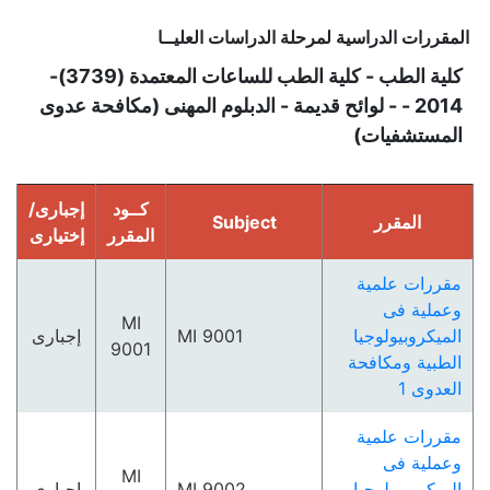
المقررات الدراسية لمرحلة الدراسات العليــا
كلية الطب - كلية الطب للساعات المعتمدة (3739)-
2014 - - لوائح قديمة - الدبلوم المهنى (مكافحة عدوى
المستشفيات)
كــود
إجبارى/
المقرر
Subject
المقرر
إختيارى
مقررات علمية
وعملية فى
MI
الميكروبيولوجيا
MI 9001
إجبارى
9001
الطبية ومكافحة
العدوى 1
مقررات علمية
وعملية فى
MI
الميكروبيولوجيا
MI 9002
إجبارى