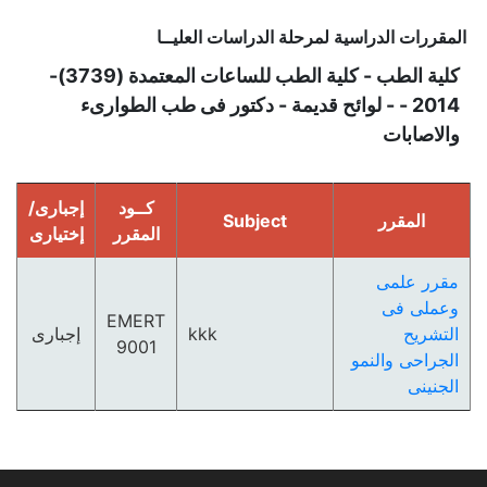
المقررات الدراسية لمرحلة الدراسات العليــا
كلية الطب - كلية الطب للساعات المعتمدة (3739)-
2014 - - لوائح قديمة - دكتور فى طب الطوارىء
والاصابات
كــود
إجبارى/
المقرر
Subject
المقرر
إختيارى
مقرر علمى
وعملى فى
EMERT
التشريح
kkk
إجبارى
9001
الجراحى والنمو
الجنينى