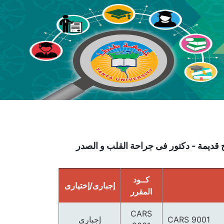
كــود
إجبارى/إختيارى
المقرر
CARS
CARS 9001
إجبارى