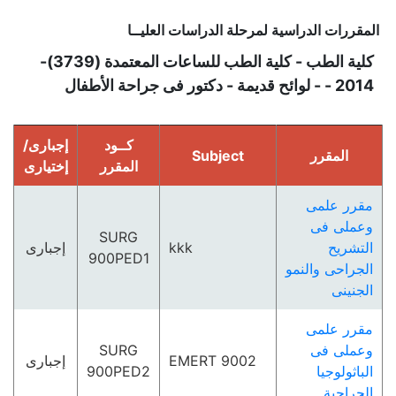
المقررات الدراسية لمرحلة الدراسات العليــا
كلية الطب - كلية الطب للساعات المعتمدة (3739)-
2014 - - لوائح قديمة - دكتور فى جراحة الأطفال
كــود
إجبارى/
المقرر
Subject
المقرر
إختيارى
مقرر علمى
وعملى فى
SURG
التشريح
kkk
إجبارى
900PED1
الجراحى والنمو
الجنينى
مقرر علمى
وعملى فى
SURG
EMERT 9002
إجبارى
الباثولوجيا
900PED2
الجراحية