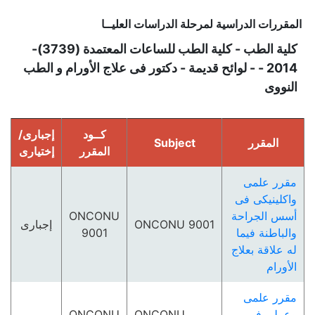
المقررات الدراسية لمرحلة الدراسات العليــا
كلية الطب - كلية الطب للساعات المعتمدة (3739)-
2014 - - لوائح قديمة - دكتور فى علاج الأورام و الطب
النووى
كــود
إجبارى/
المقرر
Subject
المقرر
إختيارى
مقرر علمى
واكلينيكى فى
أسس الجراحة
ONCONU
ONCONU 9001
إجبارى
والباطنة فيما
9001
له علاقة بعلاج
الأورام
مقرر علمى
وعملى فى
ONCONU
ONCONU