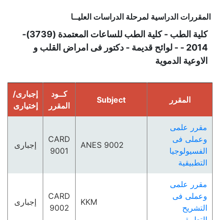
المقررات الدراسية لمرحلة الدراسات العليــا
كلية الطب - كلية الطب للساعات المعتمدة (3739)-
2014 - - لوائح قديمة - دكتور فى امراض القلب و
الاوعية الدموية
كــود
إجبارى/
المقرر
Subject
المقرر
إختيارى
مقرر علمى
وعملى فى
CARD
ANES 9002
إجبارى
الفسيولوجيا
9001
التطبيقية
مقرر علمى
وعملى فى
CARD
KKM
إجبارى
التشريح
9002
التطبيقي