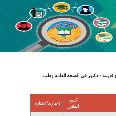
الطب للساعات المعتمدة (3739)- 2014 - - لوائح قديمة - دكتور في الصحة العامة وطب
كــود
إجبارى/إختيارى
المقرر