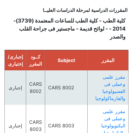
المقررات الدراسية لمرحلة الدراسات العليــا
كلية الطب - كلية الطب للساعات المعتمدة (3739)-
2014 - - لوائح قديمة - ماجستير فى جراحة القلب
والصدر
كــود
إجبارى/
المقرر
Subject
المقرر
إختيارى
مقرر علمى
وعملى فى
CARS
CARS 8002
إجبارى
الفسيولوجيا
8002
والفارماكولوجيا
مقرر علمى
وعملى فى
CARS
البكتويولوجيا
CARS 8003
إجبارى
8003
والباثولوجيا