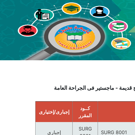
كــود
إجبارى/إختيارى
المقرر
SURG
SURG 8001
إجبارى