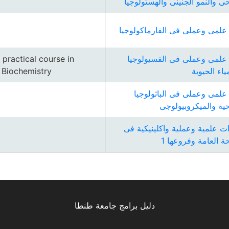
ى والنمو الجنينى والھستولوجيا
علمى وعملى فى الفارماكولوجيا
علمى وعملى فى الفسيولوجيا
 practical course in
ياء الحيوية
 Biochemistry
علمى وعملى فى الباثولوجيا
حية والميكروبيولوجى
ت علمية وعملية واكلينيكية فى
ة العامة وفروعھا 1
دليل برامج جامعة طنطا