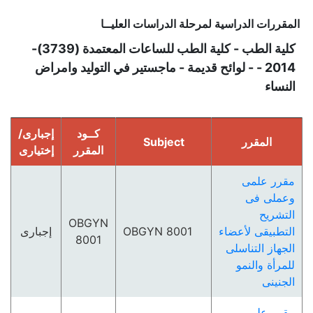
المقررات الدراسية لمرحلة الدراسات العليــا
كلية الطب - كلية الطب للساعات المعتمدة (3739)-
2014 - - لوائح قديمة - ماجستير في التوليد وامراض
النساء
كــود
إجبارى/
المقرر
Subject
المقرر
إختيارى
مقرر علمى
وعملى فى
التشريح
OBGYN
التطبيقى لأعضاء
OBGYN 8001
إجبارى
8001
الجھاز التناسلى
للمرأة والنمو
الجنينى
مقرر علمى