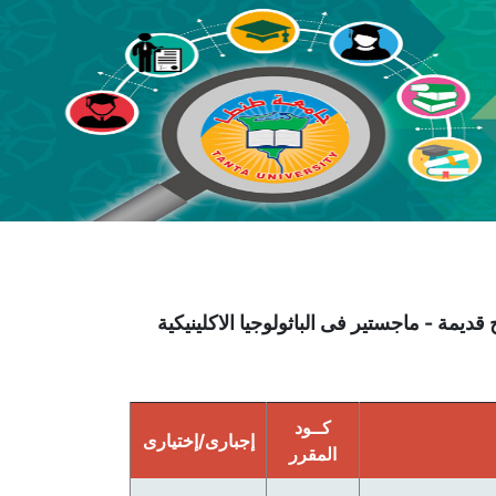
الطب للساعات المعتمدة (3739)- 2014 - - لوائح قديمة - ماجستير فى الباثولوجيا الاكلينيكية
كــود
إجبارى/إختيارى
المقرر