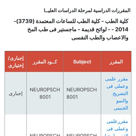
المقررات الدراسية لمرحلة الدراسات العليــا
كلية الطب - كلية الطب للساعات المعتمدة (3739)-
2014 - - لوائح قديمة - ماجستير فى طب المخ
والاعصاب والطب النفسى
إجبارى/
المقرر
Subject
كــود المقرر
إختيارى
مقرر علمى
وعملى فى
NEUROPSCH
NEUROPSCH
التشريح
إجبارى
8001
8001
والنمو
الجنينى
مقررعلمى
وعملى فى
الفسيولوجيا
NEUROPSCH
NEUROPSCH