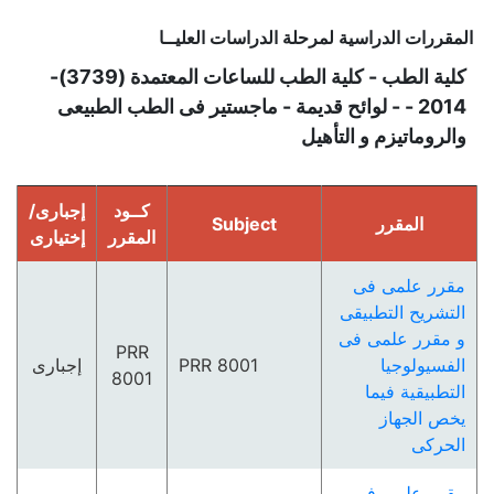
المقررات الدراسية لمرحلة الدراسات العليــا
كلية الطب - كلية الطب للساعات المعتمدة (3739)-
2014 - - لوائح قديمة - ماجستير فى الطب الطبيعى
والروماتيزم و التأهيل
كــود
إجبارى/
المقرر
Subject
المقرر
إختيارى
مقرر علمى فى
التشريح التطبيقى
و مقرر علمى فى
PRR
الفسيولوجيا
PRR 8001
إجبارى
8001
التطبيقية فيما
يخص الجھاز
الحركى
مقرر علمى فى