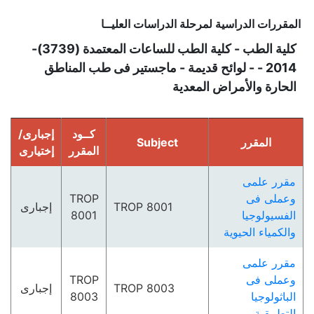
المقررات الدراسية لمرحلة الدراسات العليــا
كلية الطب - كلية الطب للساعات المعتمدة (3739)-
2014 - - لوائح قديمة - ماجستير فى طب المناطق
الحارة والأمراض المعدية
كــود
إجبارى/
المقرر
Subject
المقرر
إختيارى
مقرر علمى
وعملى فى
TROP
TROP 8001
إجبارى
الفسيولوجيا
8001
والكمياء الحيوية
مقرر علمى
وعملى فى
TROP
TROP 8003
إجبارى
الباثولوجيا
8003
التطبيقية