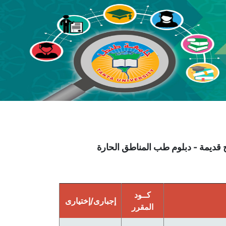
لطب للساعات المعتمدة (3739)- 2014 - - لوائح قديمة - دبلوم طب المناطق الحارة
كــود
إجبارى/إختيارى
المقرر