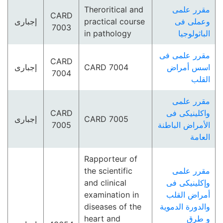
مقرر علمى
Theroritical and
CARD
وعملى فى
practical course
إجبارى
7003
الباثولوجيا
in pathology
مقرر علمى فى
CARD
اسس أمراض
CARD 7004
إجبارى
7004
القلب
مقرر علمى
واكلينيكى فى
CARD
CARD 7005
إجبارى
الأمراض الباطنة
7005
العامة
Rapporteur of
مقرر علمى
the scientific
وإكلينيكى فى
and clinical
أمراض القلب
examination in
والدورة الدموية
diseases of the
و طرق
heart and