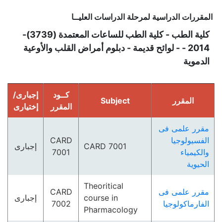
المقررات الدراسية لمرحلة الدراسات العليــا
كلية الطب - كلية الطب للساعات المعتمدة (3739)-
2014 - - لوائح قديمة - دبلوم أمراض القلب والأوعية
الدموية
كــود
إجبارى/
المقرر
Subject
المقرر
إختيارى
مقرر علمى فى
الفسيولوجيا
CARD
CARD 7001
إجبارى
والكيمياء
7001
الحيوية
Theoritical
مقرر علمى فى
CARD
course in
إجبارى
الفارماكولوجيا
7002
Pharmacology