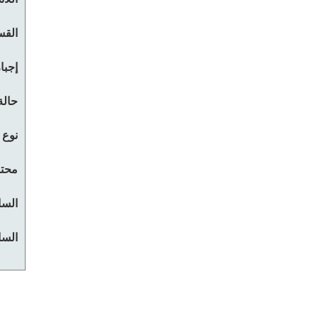
القس
إجبا
حالة
نوع 
محتو
السا
السا