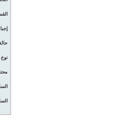
القس
إجبا
حالة
نوع 
محتو
السا
السا