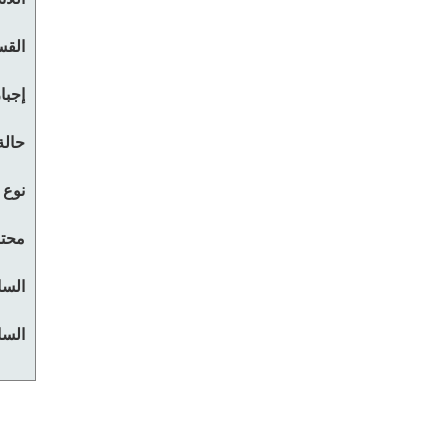
القس
إجبا
حالة
نوع 
محتو
السا
السا