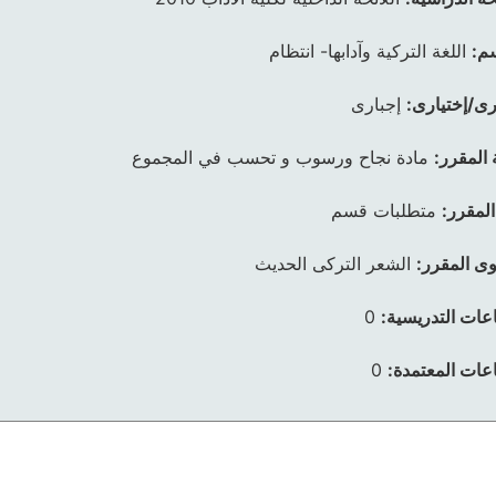
م:
اللغة التركية وآدابها- انتظام
رى/إختيارى:
إجبارى
 المقرر:
مادة نجاح ورسوب و تحسب في المجموع
المقرر:
متطلبات قسم
ى المقرر:
الشعر التركى الحديث
عات التدريسية:
0
عات المعتمدة:
0