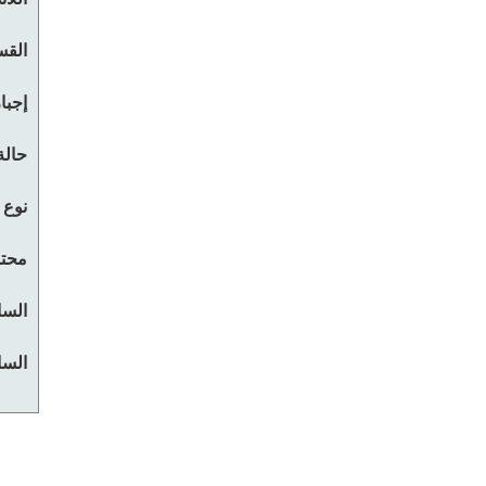
القس
إجبا
حالة
نوع 
محتو
السا
السا