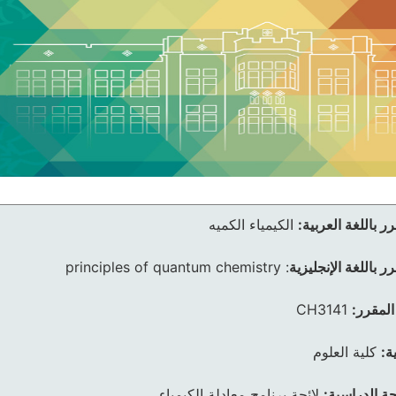
ر باللغة العربية:
الكيمياء الكميه
ر باللغة الإنجليزية
:
principles of quantum chemistry
المقرر:
CH3141
ة:
كلية العلوم
ئحة الدراسية:
لائحة برنامج معادلة الكيمياء