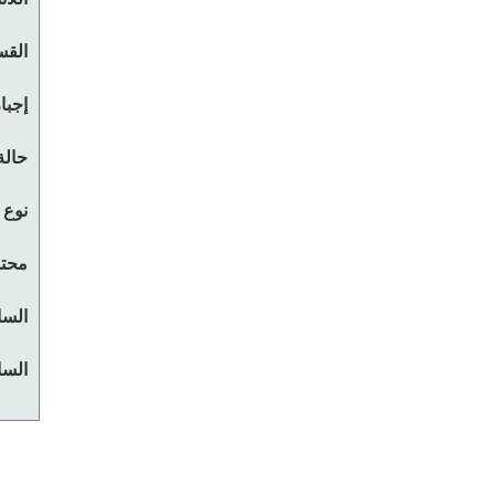
القس
إجبا
حالة
نوع 
محتو
السا
السا