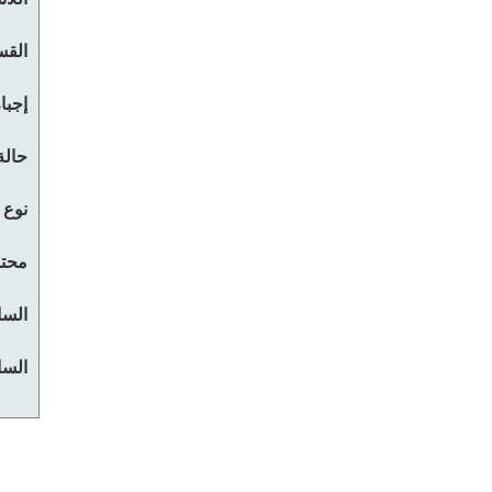
القس
إجبا
حالة
نوع 
محتو
السا
السا