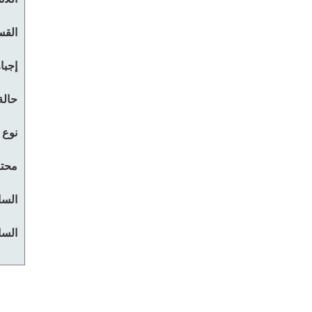
القس
إجبا
حالة
نوع 
محتو
السا
السا