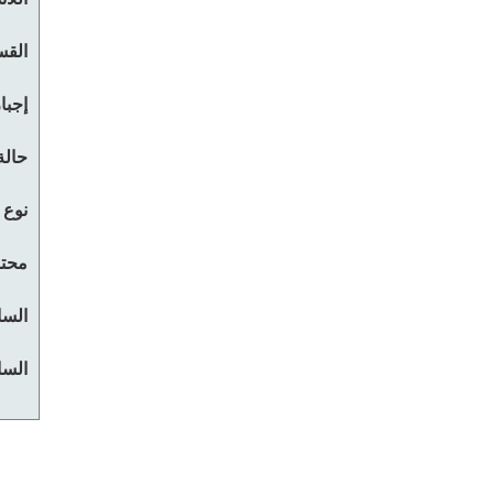
القس
إجبا
حالة
نوع 
محتو
السا
السا