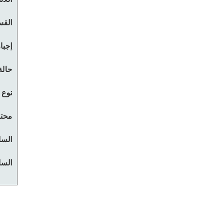
القس
إجبا
حالة
نوع 
محتو
السا
السا