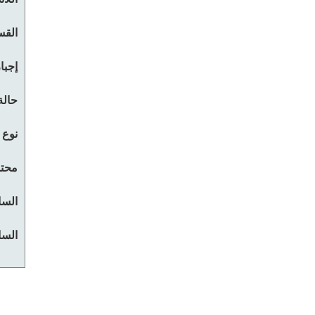
القس
إجبا
حالة
نوع 
محتو
السا
السا