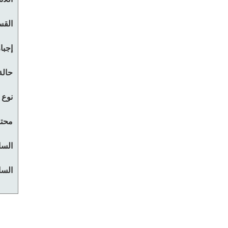
القس
إجبا
حالة
نوع 
محتو
السا
السا