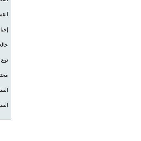
القس
إجبا
حالة
نوع 
محتو
السا
السا