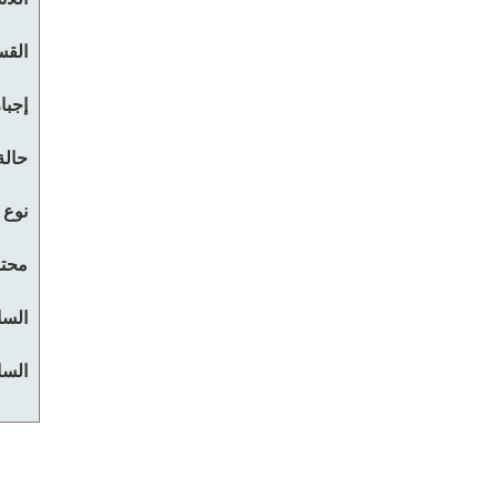
القس
إجبا
حالة
نوع 
محتو
السا
السا