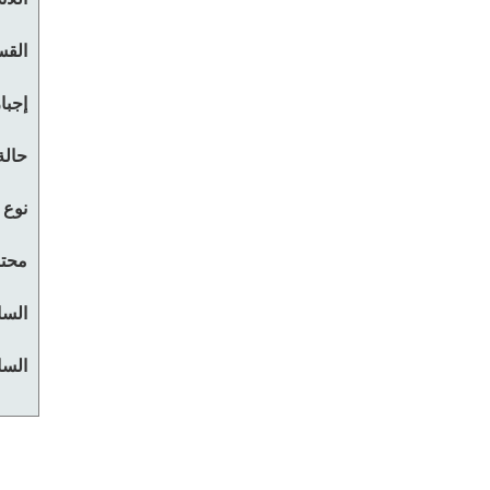
القس
إجبا
حالة
نوع 
محتو
السا
السا