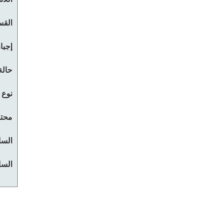
القس
إجبا
حالة
نوع 
محتو
السا
السا