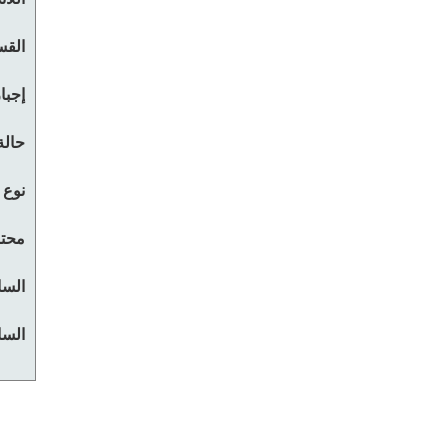
القس
إجبا
حالة
نوع 
محتو
السا
السا