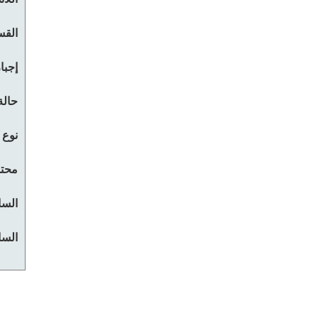
القس
إجبا
حالة
نوع 
محتو
السا
السا