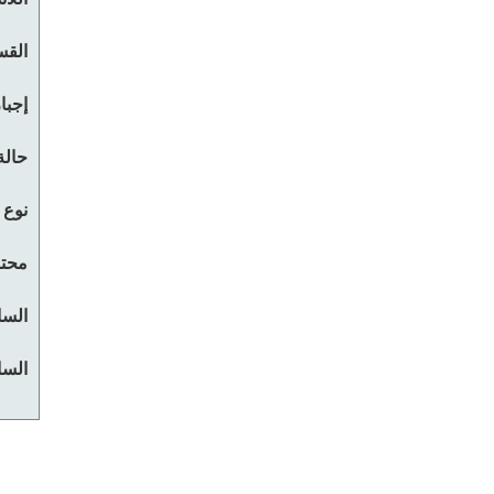
القس
إجبا
حالة
نوع 
محتو
السا
السا