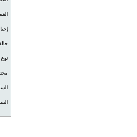
القس
إجبا
حالة
نوع 
محتو
السا
السا