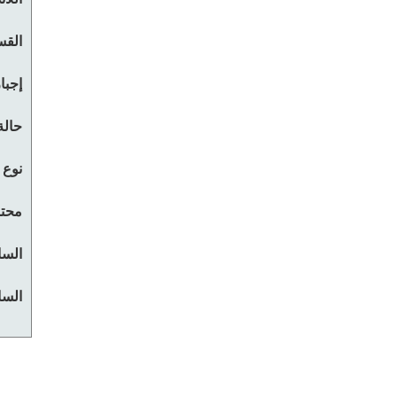
القس
إجبا
حالة
نوع 
محتو
السا
السا