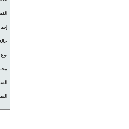
القس
إجبا
حالة
نوع 
محتو
السا
السا