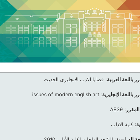
ر باللغة العربية:
قضايا الادب الانجليزى الحديث
ر باللغة الإنجليزية
:
issues of modern english art
المقرر:
AE39
ة:
كلية الاداب
ئحة الدراسية:
اللائحه الداخليه لكلية الأداب 2010