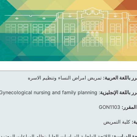
ر باللغة العربية:
تمريض امراض النساء وتنظيم الاسره
ر باللغة الإنجليزية
:
Gynecological nursing and family planning
المقرر:
GON1103
ة:
كلية التمريض
ئحة الدراسية:
اللائحة الداخلية للدراسات العليا بنظام الساعات المعتمد